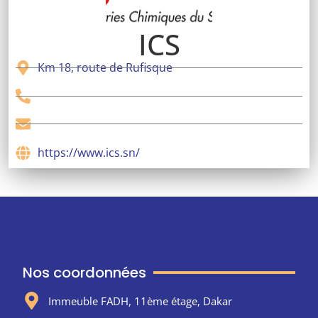
ICS
Km 18, route de Rufisque
https://www.ics.sn/
Nos coordonnées
Immeuble FADH, 11ème étage, Dakar